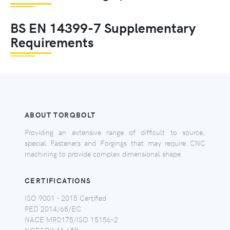
BS EN 14399-7 Supplementary
Requirements
ABOUT TORQBOLT
Providing an extensive range of difficult to source,
special Fasteners and Forgings that may require CNC
machining to provide complex dimensional shape.
CERTIFICATIONS
ISO 9001 - 2015 Certified
PED 2014/68/EC
NACE MR0175/ISO 15156-2