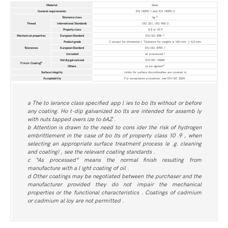
Material
Steel
General requirements
EN 14399-1 and EN 14399-2
a
Tolerance class
6g
Thread
International Standards
ISO 261, ISO 965-2
Property class
8.8 or 10.9
Mechanical properties
European Standard
EN ISO 898-1
Product grade
C except for dimension r. Tolerance for lengths ≥ 160 mm: ± 4,0 mm
Tolerances
European Standard
EN ISO 4759-1
c
Uncoated
as processed
Hot dip galvanized
EN ISO 10684
b
Finish-Coating
d
Others
to be agreed
Surface integrity
Limits for surface discontinuities are covered in
Acceptability
For acceptance procedure, see EN ISO 3269.
a The to lerance class specified app l ies to bo lts without or before
any coating. Ho t-dip galvanized bo lts are intended for assemb ly
with nuts tapped overs ize to 6AZ .
b Attention is drawn to the need to cons ider the risk of hydrogen
embrittlement in the case of bo lts of property class 10 .9 , when
selecting an appropriate surface treatment process (e .g. cleaning
and coating) , see the relevant coating standards .
c “As processed” means the normal finish resulting from
manufacture with a l ight coating of oil .
d Other coatings may be negotiated between the purchaser and the
manufacturer provided they do not impair the mechanical
properties or the functional characteristics . Coatings of cadmium
or cadmium al loy are not permitted .