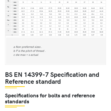
d
a
min.
12
14
16
18
20
22
24
27
30
36
c
max.
d
w
min.
20,10
21,86
24,90
27,70
29,50
33,30
38,00
42,80
46,60
55,90
e
min.
23,91
27,12
29,56
32,95
35,03
39,55
45,20
50,85
55,37
66,44
max.
10,8
12,8
14,8
15,8
18,0
19,4
21,5
23,8
25,6
31,0
m
min.
10,37
12,10
14,10
15,10
16,90
18,10
20,20
22,50
24,30
29,40
m
min.
8,3
9,7
11,3
12,1
13,5
14,5
16,2
18,1
19,5
22,4
w
max.
0,8
0,8
0,8
0,8
0,8
0,8
0,8
0,8
0,8
0,8
c
min.
0,4
0,4
0,4
0,4
0,4
0,4
0,4
0,4
0,4
0,4
max.
22
24
27
30
32
36
41
46
50
60
s
min.
21,16
23,16
26,16
29,16
31,00
35,00
40,00
45,00
49,00
58,80
t
0,38
0,42
0,47
0,52
0,58
0,63
0,72
0,80
0,87
1,05
a Non-preferred sizes .
b P is the pitch of thread .
c dw max = s actual
BS EN 14399-7 Specification and
Reference standard
Specifications for bolts and reference
standards