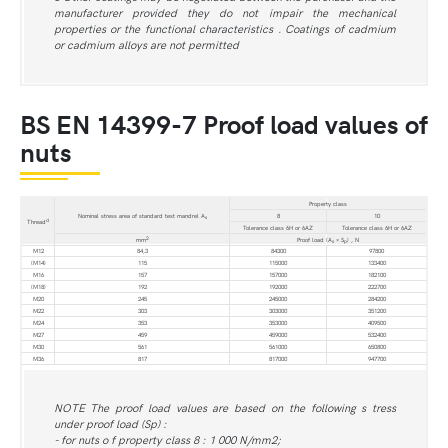
manufacturer provided they do not impair the mechanical
properties or the functional characteristics . Coatings of cadmium
or cadmium alloys are not permitted
BS EN 14399-7 Proof load values of
nuts
Property class
Nominal stress area of standard test mandrel A
8
10
s
d
Thread
Tolerance class 6H or 6AZ
Tolerance class 6H or 6AZ
2
mm
Proof load (A
× S
) , N
s
p
M12
84,3
84300
97800
(M14)
115
115000
133400
M16
157
157000
182100
(M18)
192
192000
222700
M20
245
245000
284200
M22
303
303000
351200
M24
353
353000
409500
M27
459
459000
532400
M30
561
561000
650800
M36
817
817000
947700
NOTE The proof load values are based on the following s tress
under proof load (Sp) :
- for nuts o f property class 8 : 1 000 N/mm2;