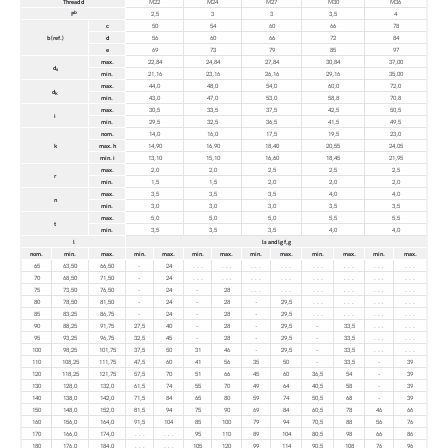
Thread d
M22
M24
M27
M30
M36
b
P
2,5
3
3
3,5
4
c
50
54
60
66
78
b (ref.)
d
56
60
66
72
84
e
69
73
79
85
97
max.
22,84
24,84
27,84
30,84
37,00
d
s
min.
21,16
23,16
26,16
29,16
35,00
max.
44,0
48,0
54,0
60,0
72,0
d
k
min.
43,0
47,0
53,0
58,8
70,8
max.
30,5
33,5
37,5
42,5
50,5
i
min.
29,5
32,5
36,5
41,5
49,5
nom.
14,0
16,0
17,5
19,5
23,0
k
max. h
14,90
16,90
18,40
20,55
24,05
min. i
13,10
15,10
16,60
18,45
21,95
max.
2,0
2,0
2,5
2,5
2,5
r
min.
1,5
1,5
2,0
2,0
2,0
max.
3,5
3,5
3,5
4,0
4,0
n
min.
3,0
3,0
3,0
3,5
3,5
max.
5,0
5,0
5,0
5,5
5,5
t
min.
3,5
3,5
3,5
4,0
4,0
l
ls and lg f,g
nom.
min.
max.
min.
max.
min.
max.
min.
max.
min.
max.
min.
max.
65
63,50
66,50
-
24
. . .
. . .
. . .
. . .
. . .
. . .
. . .
. . .
70
68,50
71,50
-
24
. . .
. . .
. . .
. . .
. . .
. . .
. . .
. . .
75
73,50
76,50
-
24
-
28
. . .
. . .
. . .
. . .
. . .
. . .
80
78,50
81,50
-
24
-
28
-
29,5
. . .
. . .
. . .
. . .
85
83,25
86,75
-
24
-
28
-
29,5
. . .
. . .
. . .
. . .
90
88,25
91,75
27,5
40
-
28
-
29,5
-
33,5
. . .
. . .
95
93,25
96,75
32,5
45
-
28
-
29,5
-
33,5
. . .
. . .
100
98,25
101,75
37,5
50
31
46
-
29,5
-
33,5
. . .
. . .
110
108,25
111,75
47,5
60
41
56
35
50
-
33,5
-
39
120
118,25
121,75
57,5
70
51
66
45
60
36,5
54
-
39
130
128,0
132,0
61,5
74
55
70
49
64
40,5
58
-
39
140
138,0
142,0
71,5
84
65
80
59
74
50,5
68
-
39
150
148,0
152,0
81,5
94
75
90
69
84
60,5
78
46
66
160
156,0
164,0
91,5
104
85
100
79
94
70,5
88
56
76
170
166,0
174,0
. . .
. . .
95
110
89
104
80,5
98
66
86
180
176,0
184,0
. . .
. . .
105
120
99
114
90,5
108
76
96