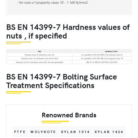
- for nuts o f property class 10 : 1 160 N/mm2.
BS EN 14399-7 Hardness values of
nuts , if specified
Nut
Hardness limits
Property class 8, tolerance class 6H
As specified in EN ISO 898-2 for property class 8
Property class 10, tolerance class 6H or 6AZ
As specified in EN ISO 898-2 for property class 10
Property class 8, tolerance class 6AZ, hot dip galvanized
260 HV to 353 HV (24 HRC to 36 HRC)
BS EN 14399-7 Bolting Surface
Treatment Specifications
Renowned Brands
PTFE
MOLYKOTE
XYLAN 1014
XYLAN 1424