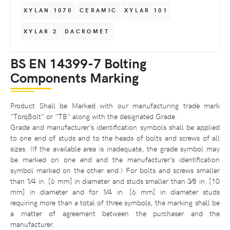
XYLAN 1070
CERAMIC
XYLAR 101
XYLAR 2
DACROMET
BS EN 14399-7 Bolting
Components Marking
Product Shall be Marked with our manufacturing trade mark
"TorqBolt" or "TB" along with the designated Grade.
Grade and manufacturer’s identification symbols shall be applied
to one end of studs and to the heads of bolts and screws of all
sizes. (If the available area is inadequate, the grade symbol may
be marked on one end and the manufacturer’s identification
symbol marked on the other end.) For bolts and screws smaller
than 1⁄4 in. [6 mm] in diameter and studs smaller than 3⁄8 in. [10
mm] in diameter and for 1⁄4 in. [6 mm] in diameter studs
requiring more than a total of three symbols, the marking shall be
a matter of agreement between the purchaser and the
manufacturer.