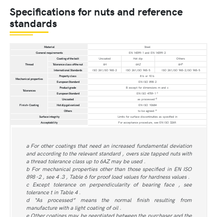
Specifications for nuts and reference
standards
Material
Steel
General requirements
EN 14399-1 and EN 14399-2
Coating of the bolt
Uncoated
Hot dip
Others
a
Thread
Tolerance class ofthe nut
6H
6AZ
6H
International Standards
ISO 261,ISO 965-2
ISO 261,ISO 965-5
ISO 261,ISO 965-2,ISO 965-5
Property class
8 b or 10 b
Mechanical properties
European Standard
EN ISO 898-2
Product grade
B except for dimensions m and c
Tolerances
c
European Standard
EN ISO 4759-1
d
Uncoated
as processed
Finish-Coating
Hot dip galvanized
EN ISO 10684
e
Others
to be agreed
Surface integrity
Limits for surface discontinuities as specified in
Acceptability
For acceptance procedure, see EN ISO 3269.
a For other coatings that need an increased fundamental deviation
and according to the relevant standard , overs size tapped nuts with
a thread tolerance class up to 6AZ may be used .
b For mechanical properties other than those specified in EN ISO
898 -2 , see 4 .3 , Table 6 for proof load values for hardness values .
c Except tolerance on perpendicularity of bearing face , see
tolerance t in Table 4 .
d “As processed” means the normal finish resulting from
manufacture with a light coating of oil .
e Other coatings may be negotiated between the purchaser and the