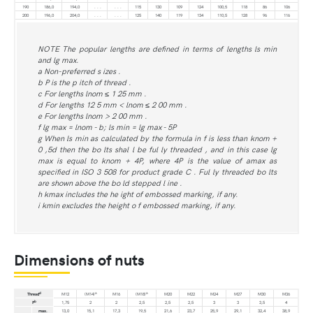
190
186,0
194,0
. . .
. . .
115
130
109
124
100,5
118
86
106
200
196,0
204,0
. . .
. . .
125
140
119
134
110,5
128
96
116
NOTE The popular lengths are defined in terms of lengths ls min
and lg max.
a Non-preferred s izes .
b P is the p itch of thread .
c For lengths lnom ≤ 1 25 mm .
d For lengths 12 5 mm < lnom ≤ 2 00 mm .
e For lengths lnom > 2 00 mm .
f lg max = lnom - b; ls min = lg max - 5P
g When ls min as calculated by the formula in f is less than knom +
0 ,5d then the bo lts shal l be ful ly threaded , and in this case lg
max is equal to knom + 4P, where 4P is the value of amax as
specified in ISO 3 508 for product grade C . Ful ly threaded bo lts
are shown above the bo ld stepped l ine .
h kmax includes the he ight of embossed marking, if any.
i kmin excludes the height o f embossed marking, if any.
Dimensions of nuts
d
a
a
Thread
M12
(M14)
M16
(M18)
M20
M22
M24
M27
M30
M36
b
P
1,75
2
2
2,5
2,5
2,5
3
3
3,5
4
max.
13,0
15,1
17,3
19,5
21,6
23,7
25,9
29,1
32,4
38,9