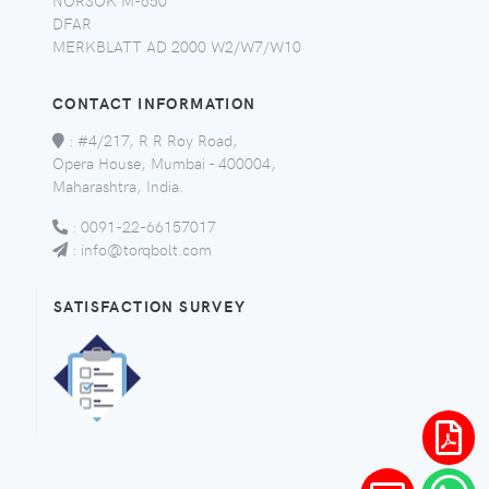
NORSOK M-650
DFAR
MERKBLATT AD 2000 W2/W7/W10
CONTACT INFORMATION
:
#4/217, R R Roy Road,
Opera House, Mumbai - 400004,
Maharashtra, India.
:
0091-22-66157017
:
info@torqbolt.com
SATISFACTION SURVEY