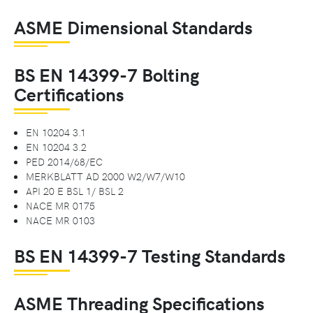
ASME Dimensional Standards
BS EN 14399-7 Bolting
Certifications
EN 10204 3.1
EN 10204 3.2
PED 2014/68/EC
MERKBLATT AD 2000 W2/W7/W10
API 20 E BSL 1/ BSL 2
NACE MR 0175
NACE MR 0103
BS EN 14399-7 Testing Standards
ASME Threading Specifications