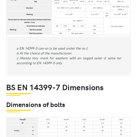
HR8 or
HR8 or HR
Nut
HR10
HR10
HV 10
HV 10
HR 10
HRD 10
HR10
10
EN 14399-5 8 or EN
a
Washers
EN 1439 9-5
or EN 14399-6
EN 14399-6
14399-6
H or
b
b
b
c
Marking
H or HR
H or HV
H or HR
or HD
b
HR
Direct tension indicator and nut face washer or bolt face
EN 14399-9
washer, if any
Direct tension indicator
H8
H10
H8
H10
H10
Not applicable
Marking
Nut face washer
HN
HN
Bolt face washer
HB
Not applicable
HB
a EN 14399-5 can on ly be used under the nu t.
b At the choice of the manufacturer.
c Manda tory mark for washers with en larged outer d iame ter
according to EN 14399-5 only
BS EN 14399-7 Dimensions
Dimensions of bolts
d
a
a
Thread
M12
(M14)
M16
(M18)
M20
b
P
1,75
2
2
2,5
2,5
c
30
34
38
42
46
b (ref.)
d
-
40
44
48
52
e
-
-
-
-
65