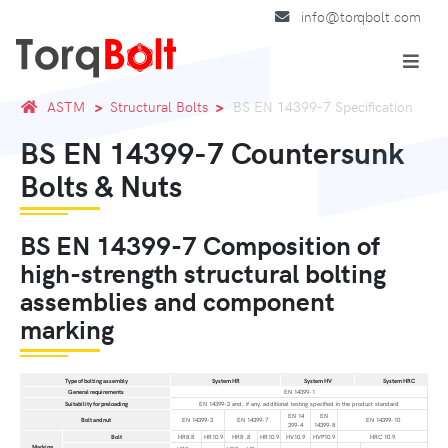
info@torqbolt.com
ASTM
Structural Bolts
BS EN 14399-7 Specification
BS EN 14399-7 Countersunk
Bolts & Nuts
BS EN 14399-7 Composition of
high-strength structural bolting
assemblies and component
marking
Type of bolting assembly
System HR
System HV
System HRC
General requirements
EN 14399-1
Suitability for preloading
EN 14399-2 and, if any, additional testing specified in the product standard
EN 14
EN
Bolt and nut
EN 14399-3
EN 14399-7
EN 14399-10
399-4
14399-8
Bolt
HR8.8
HR10.9
HR8 .8
HR10.9
HV10.9
HVP10.9
HRC 10.9
Marking