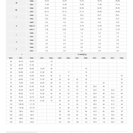
max.
12,70
14,70
16,70
18,70
20,84
d
s
min.
11,30
13,30
15,30
17,30
19,16
max.
24,00
28,00
32,00
36,00
40,00
d
k
min.
23,16
27,16
31,16
35,00
39,00
max.
16,5
19,5
22,5
25,5
28,5
i
min.
15,5
18,5
21,5
24,5
27,5
nom.
8,0
9,0
10,0
12,0
13,0
k
max. h
8,75
9,75
10,75
12,90
13,90
min. i
7,25
8,25
9,25
11,10
12,10
max.
1,6
1,6
1,6
2,0
2,0
r
min.
1,2
1,2
1,2
1,5
1,5
max.
3,0
3,0
3,0
3,5
3,5
n
min.
2,5
2,5
2,5
3,0
3,0
max.
4,5
4,5
4,5
5,0
5,0
t
min.
3,0
3,0
3,0
3,5
3,5
l
ls and lg f,g
nom.
min.
max.
min.
max.
min.
max.
min.
max.
min.
max.
min.
max.
45
43,75
46,25
-
15
. . .
. . .
. . .
. . .
. . .
. . .
. . .
. . .
50
48,75
51,25
-
15
. . .
. . .
. . .
. . .
. . .
. . .
. . .
. . .
55
53,50
56,50
16,25
25
. . .
. . .
-
18
. . .
. . .
. . .
. . .
60
58,50
61,50
21,25
30
-
17
-
18
. . .
. . .
. . .
. . .
65
63,50
66,50
26,25
35
21
31
-
18
. . .
. . .
-
23
70
68,50
71,50
31,25
40
26
36
22
32
. . .
. . .
-
23
75
73,50
76,50
36,25
45
31
41
27
37
-
22
-
23
80
78,50
81,50
41,25
50
36
46
32
42
25,5
38
-
23
85
83,25
86,75
46,25
55
41
51
37
47
30,5
43
26,5
39
90
88,25
91,75
51,25
60
46
56
42
52
35,5
48
31,5
44
95
93,25
96,75
56,25
65
51
61
47
57
40,5
53
36,5
49
100
98,25
101,75
61,25
70
56
66
52
62
45,5
58
41,5
54
110
108,25
111,75
. . .
. . .
66
76
62
72
55,5
68
51,5
64
120
118,25
121,75
. . .
. . .
76
86
72
82
65,5
78
61,5
74
130
128,0
132,0
. . .
. . .
80
90
76
86
69,5
82
65,5
78
140
138,0
142,0
. . .
. . .
90
100
86
96
79,5
92
75,5
88
150
148,0
152,0
. . .
. . .
100
110
96
106
89,5
102
85,5
98
160
156,0
164,0
. . .
. . .
110
120
106
116
99,5
112
95,5
108