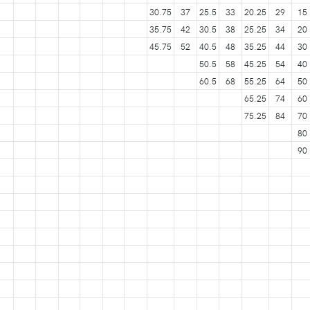
30.75
37
25.5
33
20.25
29
15
35.75
42
30.5
38
25.25
34
20
45.75
52
40.5
48
35.25
44
30
50.5
58
45.25
54
40
60.5
68
55.25
64
50
65.25
74
60
75.25
84
70
80
90