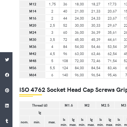
M12
1,75
36
18,00
18,27
17,73
1
M14
2
40
21,00
21,33
20,67
1
M16
2
44
24,00
24,33
23,67
1
M20
2,5
52
30,00
30,33
29,67
2
M24
3
60
36,00
36,39
35,61
2
M30
3,5
72
45,00
45,39
44,61
3
M36
4
84
54,00
54,46
53,54
3
M42
4,5
96
63,00
63,46
62,54
4
M48
5
108
72,00
72,46
71,54
5
M56
5,5
124
84,00
84,54
83,46
M64
6
140
96,00
96,54
95,46
ISO 4762 Socket Head Cap Screws Gri
Thread (d)
M1.6
M2
M2.5
M3
lg
ls
lg
ls
lg
ls
lg
ls
nom.
min.
max.
min.
max.
min.
max.
min.
max.
min.
m