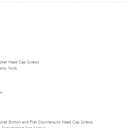
Socket Head Cap Screws
ews, Nuts
ew
Socket Button and Flat Countersunk Head Cap Screws
eel Socket Head Cap Screws