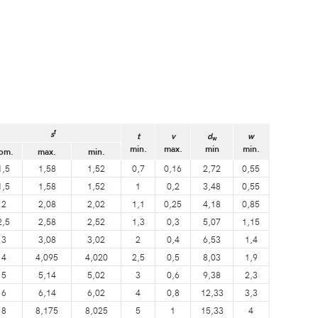
f
s
t
v
d
w
w
min.
max.
min
min.
om.
max.
min.
1,5
1,58
1,52
0,7
0,16
2,72
0,55
1,5
1,58
1,52
1
0,2
3,48
0,55
2
2,08
2,02
1,1
0,25
4,18
0,85
2,5
2,58
2,52
1,3
0,3
5,07
1,15
3
3,08
3,02
2
0,4
6,53
1,4
4
4,095
4,020
2,5
0,5
8,03
1,9
5
5,14
5,02
3
0,6
9,38
2,3
6
6,14
6,02
4
0,8
12,33
3,3
8
8,175
8,025
5
1
15,33
4