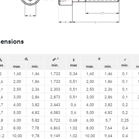
mensions
d
k
e, f
d
e
l
r
s
a
f
ax.
min.
max
min.
max.
min.
max.
min.
n
2
1,60
1,46
1,733
0,34
1,60
1,46
0,1
,6
2,00
1,86
1,733
0,51
2,00
1,86
0,1
,1
2,50
2,36
2,303
0,51
2,50
2,36
0,1
,6
3,00
2,86
2,873
0,51
3,00
2,86
0,1
,7
4,00
3,82
3,443
0,6
4,00
3,82
0,2
,7
5,00
4,82
4,583
0,6
5,00
4,82
0,2
,8
6,00
5,82
5,723
0,68
6,00
5,7
0,25
,2
8,00
7,78
6,863
1,02
8,00
7,64
0,4
1,2
10,00
9,78
9,149
1,02
10,00
9,64
0,4