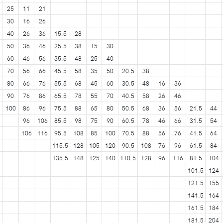
25
11
21
30
16
26
40
26
36
15.5
28
50
36
46
25.5
38
15
30
60
46
56
35.5
48
25
40
70
56
66
45.5
58
35
50
20.5
38
80
66
76
55.5
68
45
60
30.5
48
16
36
90
76
86
65.5
78
55
70
40.5
58
26
46
100
86
96
75.5
88
65
80
50.5
68
36
56
21.5
44
96
106
85.5
98
75
90
60.5
78
46
66
31.5
54
106
116
95.5
108
85
100
70.5
88
56
76
41.5
64
115.5
128
105
120
90.5
108
76
96
61.5
84
135.5
148
125
140
110.5
128
96
116
81.5
104
101.5
124
121.5
155
141.5
164
161.5
184
181.5
204