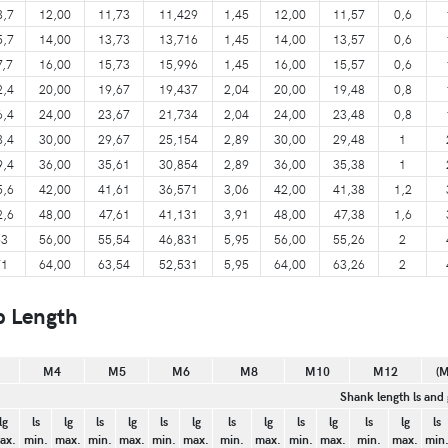
3,7
12,00
11,73
11,429
1,45
12,00
11,57
0,6
5,7
14,00
13,73
13,716
1,45
14,00
13,57
0,6
7,7
16,00
15,73
15,996
1,45
16,00
15,57
0,6
2,4
20,00
19,67
19,437
2,04
20,00
19,48
0,8
6,4
24,00
23,67
21,734
2,04
24,00
23,48
0,8
3,4
30,00
29,67
25,154
2,89
30,00
29,48
1
9,4
36,00
35,61
30,854
2,89
36,00
35,38
1
5,6
42,00
41,61
36,571
3,06
42,00
41,38
1,2
2,6
48,00
47,61
41,131
3,91
48,00
47,38
1,6
63
56,00
55,54
46,831
5,95
56,00
55,26
2
71
64,00
63,54
52,531
5,95
64,00
63,26
2
p Length
M4
M5
M6
M8
M10
M12
(M
Shank length ls and 
lg
ls
lg
ls
lg
ls
lg
ls
lg
ls
lg
ls
lg
ls
ax.
min.
max.
min.
max.
min.
max.
min.
max.
min.
max.
min.
max.
min