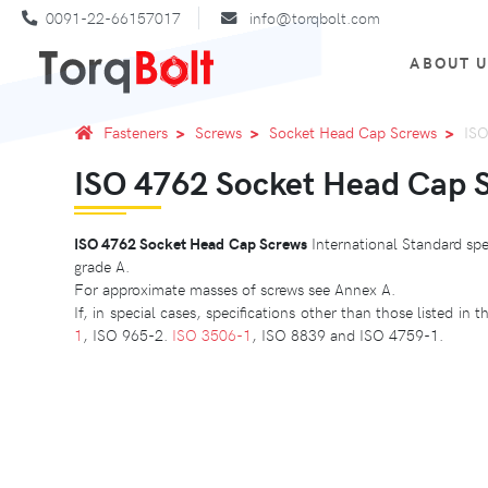
0091-22-66157017
info@torqbolt.com
ABOUT 
Fasteners
Screws
Socket Head Cap Screws
ISO
ISO 4762 Socket Head Cap 
ISO 4762 Socket Head Cap Screws
International Standard spe
grade A.
For approximate masses of screws see Annex A.
If, in special cases, specifications other than those listed i
1
, ISO 965-2.
ISO 3506-1
, ISO 8839 and ISO 4759-1.