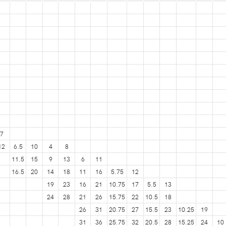
7
12
6.5
10
4
8
11.5
15
9
13
6
11
16.5
20
14
18
11
16
5.75
12
19
23
16
21
10.75
17
5.5
13
24
28
21
26
15.75
22
10.5
18
26
31
20.75
27
15.5
23
10.25
19
31
36
25.75
32
20.5
28
15.25
24
10