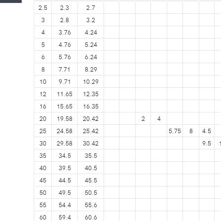
2.5
2.3
2.7
3
2.8
3.2
4
3.76
4.24
5
4.76
5.24
6
5.76
6.24
8
7.71
8.29
10
9.71
10.29
12
11.65
12.35
16
15.65
16.35
20
19.58
20.42
2
4
25
24.58
25.42
5.75
8
4.5
30
29.58
30.42
9.5
35
34.5
35.5
40
39.5
40.5
45
44.5
45.5
50
49.5
50.5
55
54.4
55.6
60
59.4
60.6