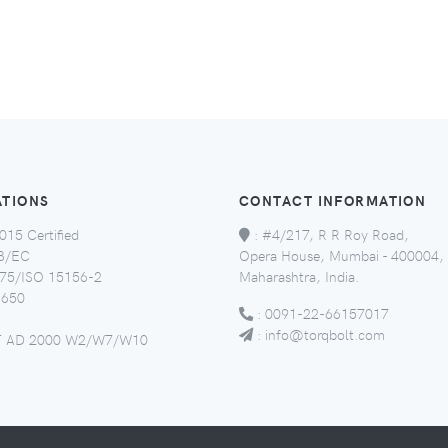
ATIONS
CONTACT INFORMATION
015 Certified
:
#4/217, R R Roy Road,
8/EC
Opera House, Mumbai - 400004,
5/ISO 15156-2
Maharashtra, India.
650
:
0091-22-66157017
:
info@torqbolt.com
 AD 2000 W2/W7/W10