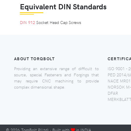
Equivalent DIN Standards
DIN 912
Socket Head Cap Screws
ABOUT TORQBOLT
CERTIFIC
Providing an extensive range of difficult to
ISO 9001 - 2
source, special Fasteners and Forgings that
PED 2014/6
may require CNC machining to provide
NACE MR017
complex dimensional shape.
NORSOK M-
DFAR
MERKBLATT
©
2026
TorqBolt P(Ltd) · Built with
in INDIA.