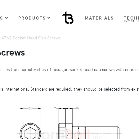
US
PRODUCTS
MATERIALS
TECH
INTELL
 4762 Socket Head Cap Screws
Screws
cifies the characteristics of hexagon socket head cap screws with coar
n this International Standard are required, they should be selected from e