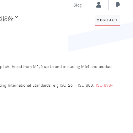
Blog
NICAL
CONTACT
IGENCE
se pitch thread from M1,6 up to and including M64 and product
xisting International Standards, e.g ISO 261, ISO 888,
ISO 898-