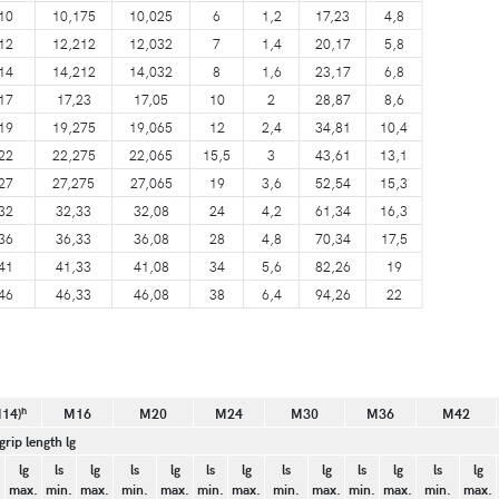
10
10,175
10,025
6
1,2
17,23
4,8
12
12,212
12,032
7
1,4
20,17
5,8
14
14,212
14,032
8
1,6
23,17
6,8
17
17,23
17,05
10
2
28,87
8,6
19
19,275
19,065
12
2,4
34,81
10,4
22
22,275
22,065
15,5
3
43,61
13,1
27
27,275
27,065
19
3,6
52,54
15,3
32
32,33
32,08
24
4,2
61,34
16,3
36
36,33
36,08
28
4,8
70,34
17,5
41
41,33
41,08
34
5,6
82,26
19
46
46,33
46,08
38
6,4
94,26
22
h
14)
M16
M20
M24
M30
M36
M42
grip length lg
lg
ls
lg
ls
lg
ls
lg
ls
lg
ls
lg
ls
lg
.
max.
min.
max.
min.
max.
min.
max.
min.
max.
min.
max.
min.
max.