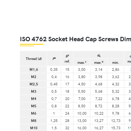
ISO 4762 Socket Head Cap Screws Di
d
b
b
k
a
Thread (
d
)
P
ref.
m
c
d
max.
max.
min.
M1,6
0,35
15
3,00
3,14
2,86
M2
0,4
16
3,80
3,98
3,62
2
M2,5
0,45
17
4,50
4,68
4,32
3
M3
0,5
18
5,50
5,68
5,32
3
M4
0,7
20
7,00
7,22
6,78
4
M5
0,8
22
8,50
8,72
8,28
5
M6
1
24
10,00
10,22
9,78
6
M8
1,25
28
13,00
13,27
12,73
9
M10
1,5
32
16,00
16,27
15,73
1