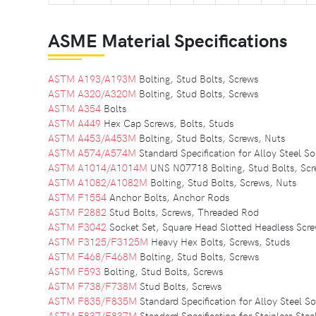
ASME Material Specifications
ASTM A193/A193M
Bolting, Stud Bolts, Screws
ASTM A320/A320M
Bolting, Stud Bolts, Screws
ASTM A354
Bolts
ASTM A449
Hex Cap Screws, Bolts, Studs
ASTM A453/A453M
Bolting, Stud Bolts, Screws, Nuts
ASTM A574/A574M
Standard Specification for Alloy Steel 
ASTM A1014/A1014M
UNS N07718 Bolting, Stud Bolts, Scr
ASTM A1082/A1082M
Bolting, Stud Bolts, Screws, Nuts
ASTM F1554
Anchor Bolts, Anchor Rods
ASTM F2882
Stud Bolts, Screws, Threaded Rod
ASTM F3042
Socket Set, Square Head Slotted Headless Scr
ASTM F3125/F3125M
Heavy Hex Bolts, Screws, Studs
ASTM F468/F468M
Bolting, Stud Bolts, Screws
ASTM F593
Bolting, Stud Bolts, Screws
ASTM F738/F738M
Stud Bolts, Screws
ASTM F835/F835M
Standard Specification for Alloy Steel 
ASTM F837/F837M
Standard Specification for Stainless St