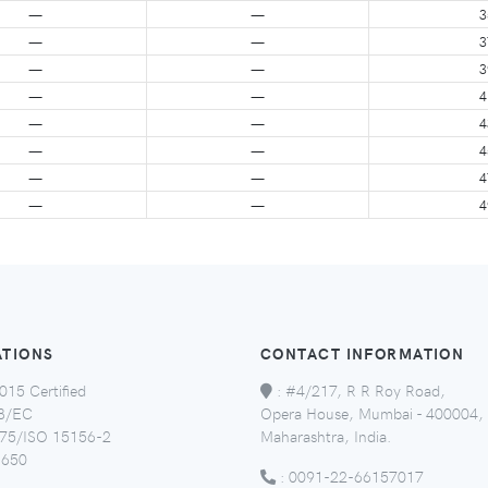
—
—
3
—
—
3
—
—
3
—
—
4
—
—
4
—
—
4
—
—
4
—
—
4
ATIONS
CONTACT INFORMATION
015 Certified
:
#4/217, R R Roy Road,
8/EC
Opera House, Mumbai - 400004,
5/ISO 15156-2
Maharashtra, India.
650
:
0091-22-66157017