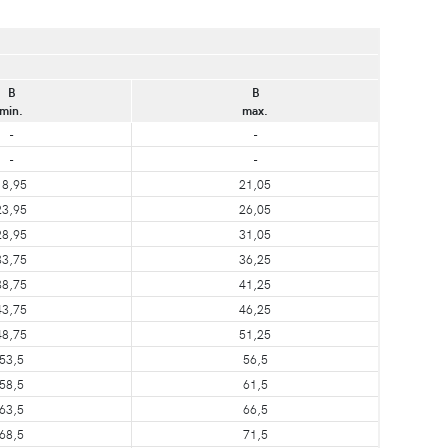
B
B
min.
max.
-
-
-
-
18,95
21,05
23,95
26,05
28,95
31,05
33,75
36,25
38,75
41,25
43,75
46,25
48,75
51,25
53,5
56,5
58,5
61,5
63,5
66,5
68,5
71,5