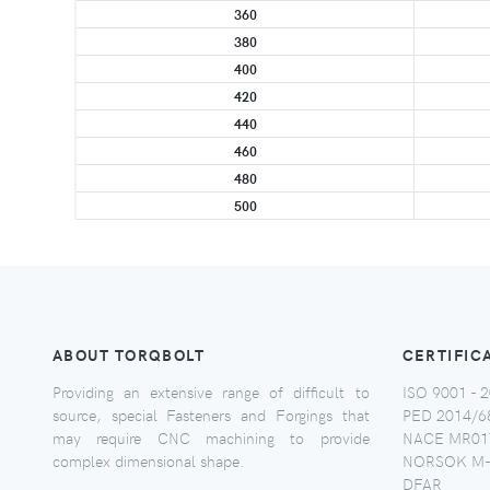
360
380
400
420
440
460
480
500
ABOUT TORQBOLT
CERTIFIC
Providing an extensive range of difficult to
ISO 9001 - 2
source, special Fasteners and Forgings that
PED 2014/6
may require CNC machining to provide
NACE MR017
complex dimensional shape.
NORSOK M-
DFAR