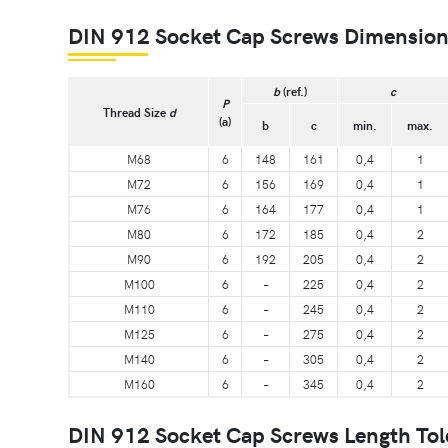
DIN 912 Socket Cap Screws Dimensio
b
(ref.)
c
P
Thread Size
d
(a)
b
c
min.
max.
M68
6
148
161
0,4
1
M72
6
156
169
0,4
1
M76
6
164
177
0,4
1
M80
6
172
185
0,4
2
M90
6
192
205
0,4
2
M100
6
–
225
0,4
2
M110
6
–
245
0,4
2
M125
6
–
275
0,4
2
M140
6
–
305
0,4
2
M160
6
–
345
0,4
2
DIN 912 Socket Cap Screws Length Tol