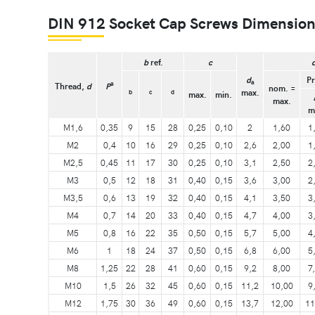
DIN 912 Socket Cap Screws Dimension
b
ref.
c
d
Pr
a
a
Thread,
d
P
nom. =
max.
b
c
d
max.
min.
max.
m
M1,6
0,35
9
15
28
0,25
0,10
2
1,60
1
M2
0,4
10
16
29
0,25
0,10
2,6
2,00
1
M2,5
0,45
11
17
30
0,25
0,10
3,1
2,50
2
M3
0,5
12
18
31
0,40
0,15
3,6
3,00
2
M3,5
0,6
13
19
32
0,40
0,15
4,1
3,50
3
M4
0,7
14
20
33
0,40
0,15
4,7
4,00
3
M5
0,8
16
22
35
0,50
0,15
5,7
5,00
4
M6
1
18
24
37
0,50
0,15
6,8
6,00
5
M8
1,25
22
28
41
0,60
0,15
9,2
8,00
7
M10
1,5
26
32
45
0,60
0,15
11,2
10,00
9
M12
1,75
30
36
49
0,60
0,15
13,7
12,00
11