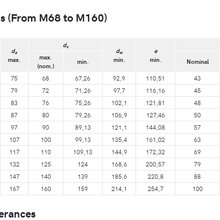
ns (From M68 to M160)
d
s
d
d
e
a
w
max.
max.
min.
min.
min.
Nominal
(nom.)
75
68
67,26
92,9
110,51
43
79
72
71,26
97,7
116,16
45
83
76
75,26
102,1
121,81
48
87
80
79,26
106,9
127,46
50
97
90
89,13
121,1
144,08
57
107
100
99,13
135,4
161,02
63
117
110
109,13
144,9
172,32
69
132
125
124
168,6
200,57
79
147
140
139
185,6
220,8
88
167
160
159
214,1
254,7
100
erances