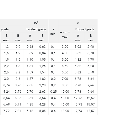
e
k
s
w
 grade
Product grade
r
Product grade
nom. =
min.
B
B
A
B
A
B
max.
max.
min.
min.
min.
min.
min.
1,3
0,9
0,68
0,63
0,1
3,20
3,02
2,90
1,6
1,2
0,89
0,84
0,1
4,00
3,82
3,70
1,9
1,5
1,10
1,05
0,1
5,00
4,82
4,70
2,2
1,8
1,31
1,26
0,1
5,50
5,32
5,20
2,6
2,2
1,59
1,54
0,1
6,00
5,82
5,70
3,0
2,6
1,87
1,82
0,2
7,00
6,78
6,64
3,74
3,26
2,35
2,28
0,2
8,00
7,78
7,64
4,24
3,76
2,70
2,63
0,25
10,00
9,78
9,64
5,54
5,06
3,61
3,54
0,4
13,00
12,73
12,57
6,69
6,11
4,35
4,28
0,4
16,00
15,73
15,57
7,79
7,21
5,12
5,05
0,6
18,00
17,73
17,57