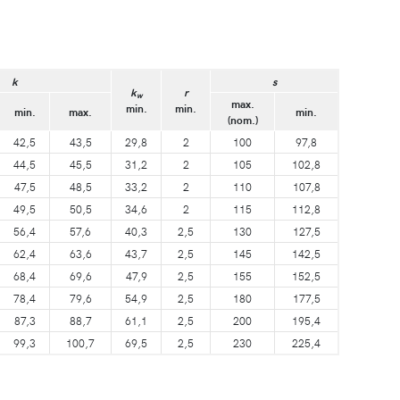
k
s
k
r
w
max.
min.
min.
min.
max.
min.
(nom.)
42,5
43,5
29,8
2
100
97,8
44,5
45,5
31,2
2
105
102,8
47,5
48,5
33,2
2
110
107,8
49,5
50,5
34,6
2
115
112,8
56,4
57,6
40,3
2,5
130
127,5
62,4
63,6
43,7
2,5
145
142,5
68,4
69,6
47,9
2,5
155
152,5
78,4
79,6
54,9
2,5
180
177,5
87,3
88,7
61,1
2,5
200
195,4
99,3
100,7
69,5
2,5
230
225,4