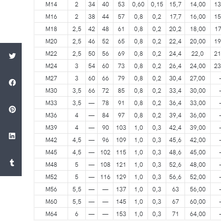
M14
2
34
40
53
0,60
0,15
15,7
14,00
13
M16
2
38
44
57
0,8
0,2
17,7
16,00
15
M18
2,5
42
48
61
0,8
0,2
20,2
18,00
17
M20
2,5
46
52
65
0,8
0,2
22,4
20,00
19
M22
2,5
50
56
69
0,8
0,2
24,4
22,0
21
M24
3
54
60
73
0,8
0,2
26,4
24,00
23
M27
3
60
66
79
0,8
0,2
30,4
27,00
M30
3,5
66
72
85
0,8
0,2
33,4
30,00
M33
3,5
—
78
91
0,8
0,2
36,4
33,00
M36
4
—
84
97
0,8
0,2
39,4
36,00
M39
4
—
90
103
1,0
0,3
42,4
39,00
M42
4,5
—
96
109
1,0
0,3
45,6
42,00
M45
4,5
—
102
115
1,0
0,3
48,6
45,00
M48
5
—
108
121
1,0
0,3
52,6
48,00
M52
5
—
116
129
1,0
0,3
56,6
52,00
M56
5,5
—
—
137
1,0
0,3
63
56,00
M60
5,5
—
—
145
1,0
0,3
67
60,00
M64
6
—
—
153
1,0
0,3
71
64,00