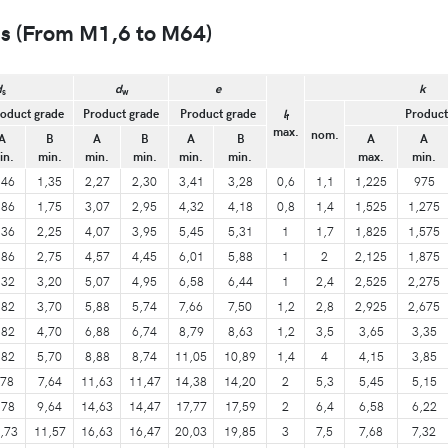
s (From M1,6 to M64)
d
d
e
k
s
w
oduct grade
Product grade
Product grade
l
Product
f
max.
nom.
A
B
A
B
A
B
A
A
in.
min.
min.
min.
min.
min.
max.
min.
,46
1,35
2,27
2,30
3,41
3,28
0,6
1,1
1,225
975
,86
1,75
3,07
2,95
4,32
4,18
0,8
1,4
1,525
1,275
,36
2,25
4,07
3,95
5,45
5,31
1
1,7
1,825
1,575
,86
2,75
4,57
4,45
6,01
5,88
1
2
2,125
1,875
,32
3,20
5,07
4,95
6,58
6,44
1
2,4
2,525
2,275
,82
3,70
5,88
5,74
7,66
7,50
1,2
2,8
2,925
2,675
,82
4,70
6,88
6,74
8,79
8,63
1,2
3,5
3,65
3,35
,82
5,70
8,88
8,74
11,05
10,89
1,4
4
4,15
3,85
,78
7,64
11,63
11,47
14,38
14,20
2
5,3
5,45
5,15
,78
9,64
14,63
14,47
17,77
17,59
2
6,4
6,58
6,22
,73
11,57
16,63
16,47
20,03
19,85
3
7,5
7,68
7,32