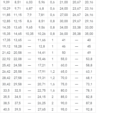
9,09
8,51
6,03
5,96
0,6
21,00
20,67
20,16
10,29
9,71
6,87
6,8
0,6
24,00
23,67
23,16
11,85
11,15
7,9
7,81
0,6
27,00
26,67
26,16
12,85
12,15
8,6
8,51
0,8
30,00
29,67
29,16
14,35
13,65
9,65
9,56
0,8
34,00
33,38
33,00
15,35
14,65
10,35
10,26
0,8
36,00
35,38
35,00
17,35
13,65
—
11,66
1
41
—
40
19,12
18,28
—
12,8
1
46
—
45
21,42
20,58
—
14,41
1
50
—
49
22,92
22,08
—
15,46
1
55,0
—
53,8
25,42
24,58
—
17,21
1
60,0
—
58,8
26,42
25,58
—
17,91
1,2
65,0
—
63,1
28,42
27,58
—
19,31
1,2
70,0
—
68,1
30,42
29,58
—
20,71
1,6
75,0
—
73,1
33,5
32,5
—
22,75
1,6
80,0
—
78,1
35,5
34,5
—
24,15
2
85,0
—
82,8
38,5
37,5
—
26,25
2
90,0
—
87,8
40,5
39,5
—
27,65
2
95,0
—
92,8