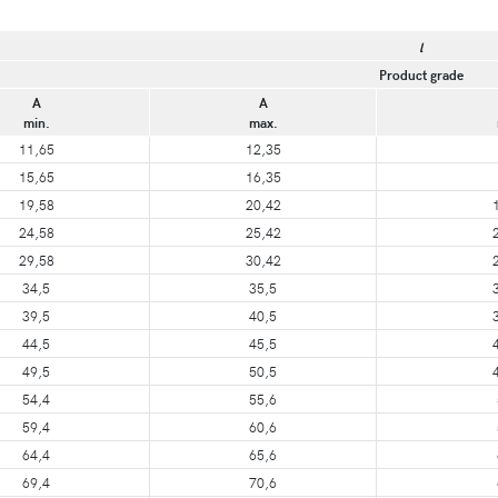
l
Product grade
A
A
min.
max.
11,65
12,35
15,65
16,35
19,58
20,42
24,58
25,42
29,58
30,42
34,5
35,5
39,5
40,5
44,5
45,5
49,5
50,5
54,4
55,6
59,4
60,6
64,4
65,6
69,4
70,6