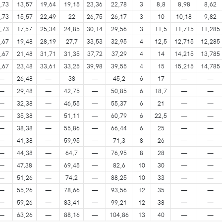
,73
13,57
19,64
19,15
23,36
22,78
3
8,8
8,98
8,62
,73
15,57
22,49
22
26,75
26,17
3
10
10,18
9,82
,73
17,57
25,34
24,85
30,14
29,56
3
11,5
11,715
11,285
,67
19,48
28,19
27,7
33,53
32,95
4
12,5
12,715
12,285
,67
21,48
31,71
31,35
37,72
37,29
4
14
14,215
13,785
,67
23,48
33,61
33,25
39,98
39,55
4
15
15,215
14,785
—
26,48
—
38
—
45,2
6
17
—
—
—
29,48
—
42,75
—
50,85
6
18,7
—
—
—
32,38
—
46,55
—
55,37
6
21
—
—
—
35,38
—
51,11
—
60,79
6
22,5
—
—
—
38,38
—
55,86
—
66,44
6
25
—
—
—
41,38
—
59,95
—
71,3
8
26
—
—
—
44,38
—
64,7
—
76,95
8
28
—
—
—
47,38
—
69,45
—
82,6
10
30
—
—
—
51,26
—
74,2
—
88,25
10
33
—
—
—
55,26
—
78,66
—
93,56
12
35
—
—
—
59,26
—
83,41
—
99,21
12
38
—
—
—
63,26
—
88,16
—
104,86
13
40
—
—